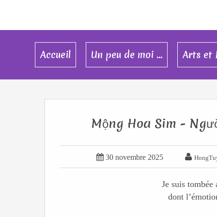
Accueil
Un peu de moi ...
Arts et 
Mộng Hoa Sim - Ngườ


30 novembre 2025
HongTu
Je suis tombée
dont l’émotio