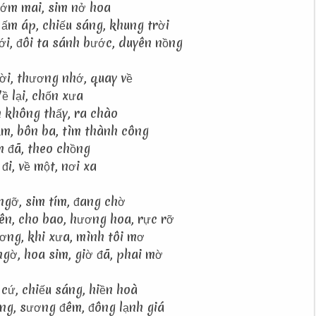
ớm mai, sim nở hoa
 ấm áp, chiếu sáng, khung trời
i, đôi ta sánh bước, duyên nồng
ời, thương nhớ, quay về
ề lại, chốn xưa
 không thấy, ra chào
ăm, bôn ba, tìm thành công
 đã, theo chồng
đi, về một, nơi xa
ngỡ, sim tím, đang chờ
ên, cho bao, hương hoa, rực rỡ
ơng, khi xưa, mình tôi mơ
ngờ, hoa sim, giờ đã, phai mờ
cứ, chiếu sáng, hiền hoà
ăng, sương đêm, đông lạnh giá