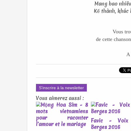
Mang bao nhiêu
Kể thành, khúc h
Vous tro
de cette chanson
A 
S'inscrire à la newsletter
Vous aimerez aussi :
Favic - Voix
Berges 2016