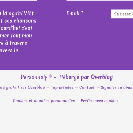
 là người Việt
Email
et ses chansons
jourd'hui c'est
rimer tout mon
re à travers
avers le
Personnaly © - Hébergé par
Overblog
log gratuit sur Overblog
Top articles
Contact
Signaler un abu
Cookies et données personnelles
Préférences cookies