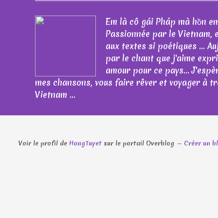
Em là cô gái Pháp mà hồn em
Passionnée par le Vietnam, 
aux textes si poétiques ... Au
par le chant que j'aime exp
amour pour ce pays... J'espè
mes chansons, vous faire rêver et voyager à tr
Vietnam ...
Voir le profil de
HongTuyet
sur le portail Overblog
Créer un b