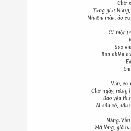
Chờ s
Từng giọt Nắng,
Nhuộm màu, áo cướ
Cả một tr
V
Sao em
Bao nhiêu n
Em
Em 
Vấn, cứ 
Chờ ngày, nắng l
Bao yêu thư
Ai đâu có, đâu 
Nắng, Vẫn 
Mà lòng, giá b