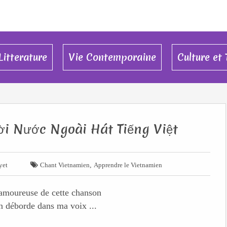
Litterature
Vie Contemporaine
Culture et 
i Nước Ngoài Hát Tiếng Việt

,
yet
Chant Vietnamien
Apprendre le Vietnamien
 amoureuse de cette chanson
n déborde dans ma voix ...