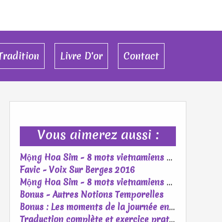
Tradition
Livre D'or
Contact
Vous aimerez aussi :
Mộng Hoa Sim - 8 mots vietnamiens pour raconter l’amour et le mariage
Favic - Voix Sur Berges 2016
Mộng Hoa Sim - 8 mots vietnamiens pour raconter l’amour et le mariage
Bonus - Autres Notions Temporelles
Bonus : Les moments de la journée en vietnamien – Buổi trong ngày
Traduction complète et exercice pratique : "7 Ngày Đợi Mong"