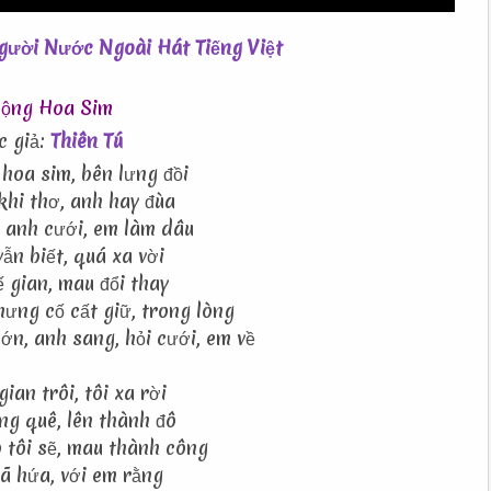
ộng Hoa Sim
c giả:
Thiên Tú
hoa sim, bên lưng đồi
khi thơ, anh hay đùa
u anh cưới, em làm dâu
ẫn biết, quá xa vời
ế gian, mau đổi thay
hưng cố cất giữ, trong lòng
ớn, anh sang, hỏi cưới, em về
gian trôi, tôi xa rời
ng quê, lên thành đô
 tôi sẽ, mau thành công
đã hứa, với em rằng