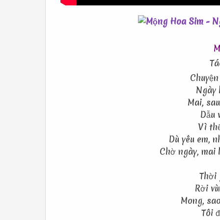
M
Tá
Chuyện 
Ngày 
Mai, sa
Dẫu v
Vì th
Dù yêu em, n
Chờ ngày, mai l
Thời 
Rời vù
Mong, sao
Tôi 