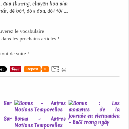
, đau thương, chuyện hoa sim
át, để bớt, đớn đau, đời tôi ….
uverez le vocabulaire
 dans les prochains articles !
tout de suite !!
Repost
0
 Sur
Bonus - Autres
Notions Temporelles