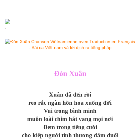
.
Đón Xuân
Xuân đã đến rồi
reo rắc ngàn hồn hoa xuống đời
Vui trong bình minh
muôn loài chim hát vang mọi nơi
Đem trong tiếng cười
cho kiếp ngưới tình thương đắm đuối