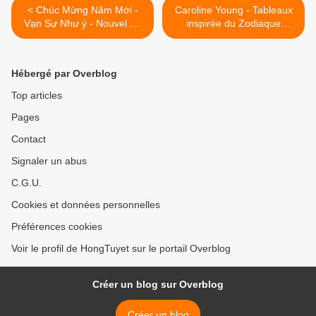
< Chúc Mừng Năm Mới -
Caroline Young - Tableaux
Vạn Sự Như ý - Nouvel An
inspirée du Zodiaque
Lunaire 2008
Chinois >
Hébergé par Overblog
Top articles
Pages
Contact
Signaler un abus
C.G.U.
Cookies et données personnelles
Préférences cookies
Voir le profil de HongTuyet sur le portail Overblog
Créer un blog sur Overblog
Créer un blog