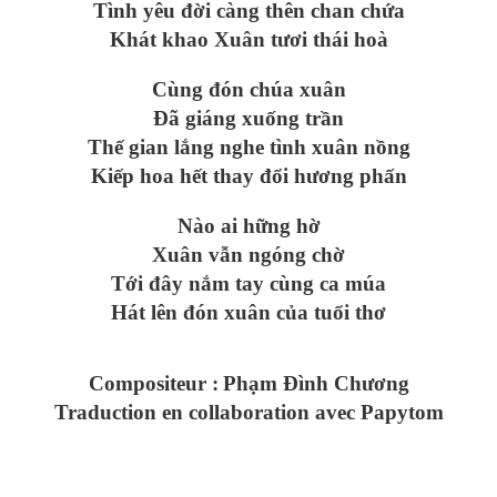
Tình yêu đời càng thên chan chứa
Khát khao Xuân tươi thái hoà
Cùng đón chúa xuân
Đã giáng xuống trần
Thế gian lắng nghe tình xuân nồng
Kiếp hoa hết thay đổi hương phấn
Nào ai hững hờ
Xuân vẫn ngóng chờ
Tới đây nắm tay cùng ca múa
Hát lên đón xuân của tuổi thơ
Compositeur :
Phạm Đình Chương
Traduction en collaboration avec Papytom