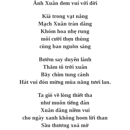
Ánh Xuân đem vui với đời
Kià trong vạt nắng
Mạch Xuân tràn dâng
Khóm hoa nhẹ rung
môi cười thẹn thùng
cùng bao nguồn sáng
Bướm say duyên lành
Thắm tô trời xuân
Bầy chim tung cánh
Hát vui đón mừng mùa nắng tươi lan.
Ta gió về lòng thiết tha
như muôn tiếng đàn
Xuân dâng niềm vui
cho ngày xanh không hoen lời than
Sầu thương xoá mờ