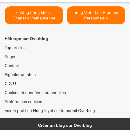
< Vầng trăng khóc -
Tieng Viet - Les Pronoms
Chanson Vietnamienne
Personnels >
avec Traduction - Bài Việt
Dịch Tiếng Pháp
Hébergé par Overblog
Top articles
Pages
Contact
Signaler un abus
C.G.U.
Cookies et données personnelles
Préférences cookies
Voir le profil de HongTuyet sur le portail Overblog
Créer un blog sur Overblog