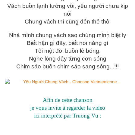
Vách buồn lạnh tường vôi, yêu người chưa kịp
nói
Chung vách thì cũng đến thế thôi
Nhà mình chung vách sao chúng mình biệt ly
Biết hận gì đây, biết nói năng gì
Tôi một đời buồn lẻ bóng,
Nghe lòng dậy từng cơn sóng
Chim sáo buồn chim sáo sang sông...!!!
Afin de cette chanson
je vous invite à regarder la video
ici interprété par Truong Vu :