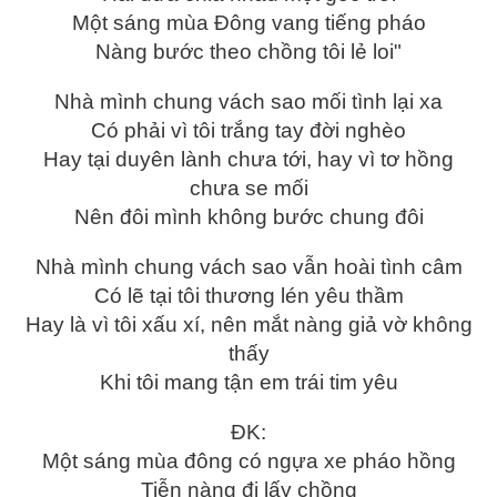
Một sáng mùa Đông vang tiếng pháo
Nàng bước theo chồng tôi lẻ loi"
Nhà mình chung vách sao mối tình lại xa
Có phải vì tôi trắng tay đời nghèo
Hay tại duyên lành chưa tới, hay vì tơ hồng
chưa se mối
Nên đôi mình không bước chung đôi
Nhà mình chung vách sao vẫn hoài tình câm
Có lẽ tại tôi thương lén yêu thầm
Hay là vì tôi xấu xí, nên mắt nàng giả vờ không
thấy
Khi tôi mang tận em trái tim yêu
ĐK:
Một sáng mùa đông có ngựa xe pháo hồng
Tiễn nàng đi lấy chồng