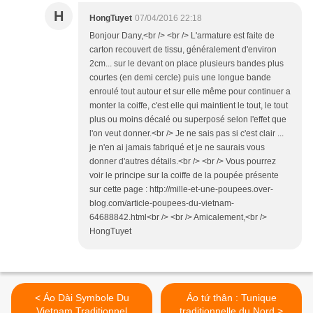
H
HongTuyet
07/04/2016 22:18
Bonjour Dany,<br /> <br /> L'armature est faite de
carton recouvert de tissu, généralement d'environ
2cm... sur le devant on place plusieurs bandes plus
courtes (en demi cercle) puis une longue bande
enroulé tout autour et sur elle même pour continuer a
monter la coiffe, c'est elle qui maintient le tout, le tout
plus ou moins décalé ou superposé selon l'effet que
l'on veut donner.<br /> Je ne sais pas si c'est clair ...
je n'en ai jamais fabriqué et je ne saurais vous
donner d'autres détails.<br /> <br /> Vous pourrez
voir le principe sur la coiffe de la poupée présente
sur cette page : http://mille-et-une-poupees.over-
blog.com/article-poupees-du-vietnam-
64688842.html<br /> <br /> Amicalement,<br />
HongTuyet
< Áo Dài Symbole Du
Áo tứ thân : Tunique
Vietnam Traditionnel
traditionnelle du Nord >