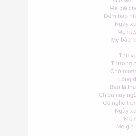
Gió lạnh
Mẹ già ch
Đếm bao nhi
Ngày xư
Mẹ hay
Mẹ bảo m
Thu xư
Thương c
Chờ mong 
Lòng đ
Bao lá th
Chiều nay ngồ
Có nghe tron
Ngày xư
Mà n
Mẹ già