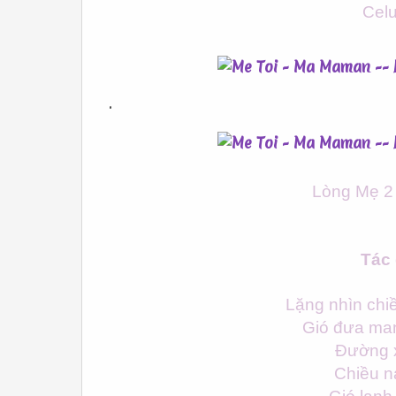
Celu
.
Lòng Mẹ 2
Tác 
Lặng nhìn chi
Gió đưa ma
Đường x
Chiều n