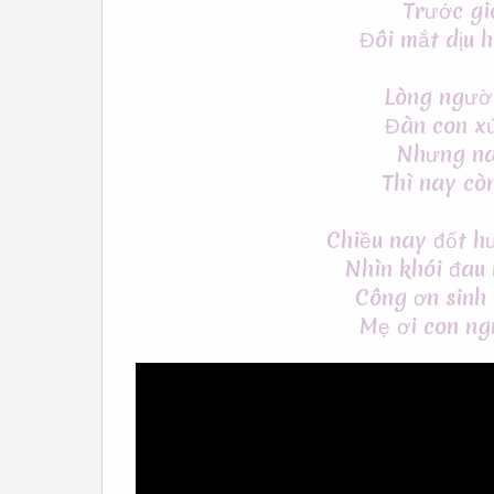
Trước gi
Đôi mắt dịu 
Lòng ngườ
Đàn con x
Nhưng na
Thì nay cò
Chiều nay đốt h
Nhìn khói đau
Công ơn sinh
Mẹ ơi con ng