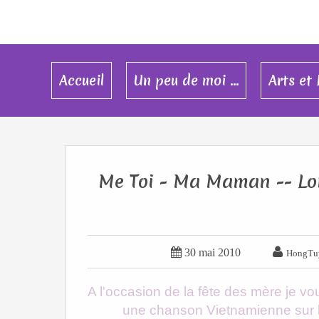
Accueil
Un peu de moi ...
Arts et 
Me Toi - Ma Maman -- Lo


30 mai 2010
HongTu
A l'occasion de la fête des mère je v
une chanson Vietnamienne sur l