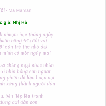
ôi
-
Ma Maman
c giả: Nhị Hà
nh nhuộm bạc tháng ngày
buồn nặng trĩu đôi vai
i đàn trẻ thơ nhỏ dại
 mình có một ngày mai
ưa chẳng ngại nhọc nhằn
ười nhìn bóng con ngoan
ng phiền dù lâm hoạn nạn
ình xứng thành người dân
u, bên liếp lều tranh
 đứng đợi đàn con