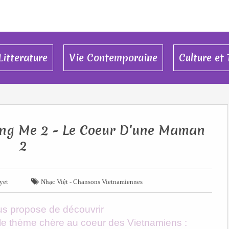
Litterature
Vie Contemporaine
Culture et 
ng Me 2 - Le Coeur D'une Maman
2

yet
Nhạc Việt - Chansons Vietnamiennes
ous propose de découvrir
e thème chère au coeur des Vietnamiens :