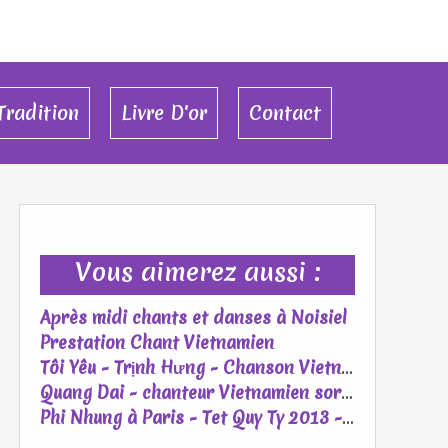
Tradition
Livre D'or
Contact
Vous aimerez aussi :
Après midi chants et danses à Noisiel
Prestation Chant Vietnamien
Tôi Yêu - Trịnh Hưng - Chanson Vietnamienne avec traduction
Quang Dai - chanteur Vietnamien sort un Album Uniquement en Français
Phi Nhung à Paris - Tet Quy Ty 2013 - Part 4