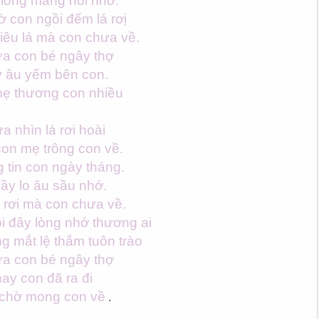
 lòng mang nỗi nhớ.
ờ con ngồi đếm lá rơị
êu lá mà con chưa về.
a con bé ngây thợ
 âu yếm bên con.
ẹ thương con nhiều
a nhìn lá rơi hoài
on mẹ trông con về.
tin con ngày tháng.
ầy lo âu sầu nhớ.
u rơi mà con chưa về.
i đây lòng nhớ thương ai
g mắt lệ thắm tuôn trào
a con bé ngây thợ
ay con đã ra đi
 chờ mong con về
.