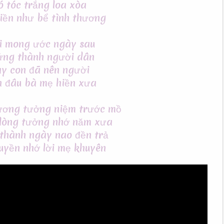
ó tóc trắng loa xòa
hiền như bể tình thương
i mong ước ngày sau
ứng thành người dân
y con đã nên người
n đâu bà mẹ hiền xưa
ương tưởng niệm trước mồ
 lòng tưởng nhớ năm xưa
 thành ngày nao đền trả
uyền nhớ lời mẹ khuyên