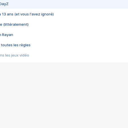
 DayZ
 a 13 ans (et vous l'avez ignoré)
e (littéralement)
im Rayan
 toutes les règles
s les jeux vidéo
us choquant de Rockstar ? - Le scandale BULLY
e plus moche de Steam
du RÊVE tourne au CAUCHEMAR
pendant 8 heures
it… à tort
umiliés par un jeu vidéo
ire - Final Fantasy 8